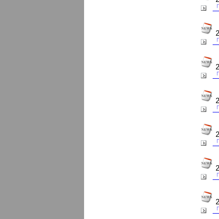
「
2
「
2
「
2
「
2
「
2
「
2