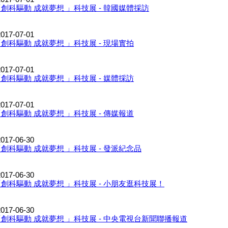
創科驅動 成就夢想 」科技展 - 韓國媒體採訪
017-07-01
創科驅動 成就夢想 」科技展 - 現場實拍
017-07-01
創科驅動 成就夢想 」科技展 - 媒體採訪
017-07-01
創科驅動 成就夢想 」科技展 - 傳媒報道
017-06-30
創科驅動 成就夢想 」科技展 - 發派紀念品
017-06-30
創科驅動 成就夢想 」科技展 - 小朋友逛科技展！
017-06-30
「創科驅動 成就夢想 」科技展 - 中央電視台新聞聯播報道