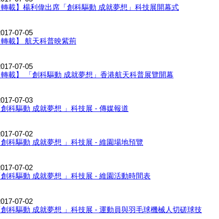
【轉載】楊利偉出席「創科驅動 成就夢想」科技展開幕式
017-07-05
【轉載】 航天科普映紫荊
017-07-05
【轉載】 「創科驅動 成就夢想」香港航天科普展覽開幕
017-07-03
創科驅動 成就夢想 」科技展 - 傳媒報道
017-07-02
創科驅動 成就夢想 」科技展 - 維園場地預覽
017-07-02
創科驅動 成就夢想 」科技展 - 維園活動時間表
017-07-02
「創科驅動 成就夢想 」科技展 - 運動員與羽毛球機械人切磋球技