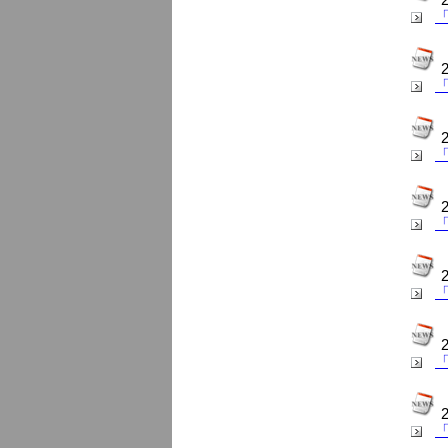
「
2
「
2
2
「
2
「
2
「
2
「