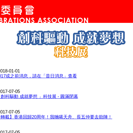
018-01-01
2017或之前消息，請在「昔日消息」查看
017-07-05
創科驅動 成就夢想 」科技展 - 圓滿閉幕
017-07-05
【轉載】香港回歸20周年！我哋噶天舟、長五仲要去助陣！
017-07-05