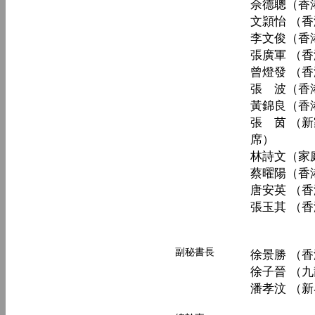
佘德聰（香
文頴怡 （
李文俊（香
張廣軍 （
曾燈發 （
張 波（香
黃錦良（香
張 茵 （
席）
林詩文（家
蔡曜陽（香
唐安英 （
張玉其 （
副秘書長
徐景勝 （
徐子晉 （
潘孝汶 （