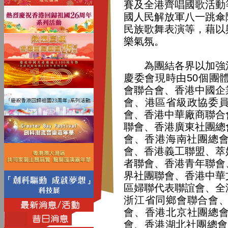
賽及全港齊唱國歌活動
國人民解放軍八一跳傘
民族歌舞表演等，藉以
樂氣氛。
為團結各界以加強活
慶委會現時由50個團
會聯合會、香港中國企
會、港區省級政協委
會
、
香港中華廠商聯合
聯會、香港廣東社團總
會、香港海南社團總
會、香港義工聯盟、萃
者聯會、香港青年聯會
界社團聯會、香港中華
區婦聯代表聯誼會、全
浙江省同鄉會聯合會
會、香港北京社團總
會、香港湖北社團總會