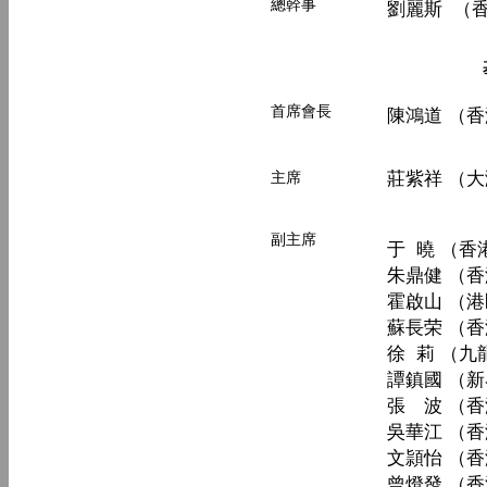
總幹事
劉麗斯 （
首席會長
陳鴻道 （
莊紫祥
（
大
主席
副主席
于 曉 （
朱鼎健 （
霍啟山 （
蘇長荣 （
徐 莉 （
譚鎮國 （
張 波 （
吳華江 （
文頴怡 （
曾燈發 （