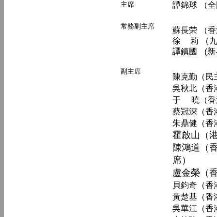
譚錦球 （
主席
常務副主席
蘇長荣 （
徐 莉 （
譚鎮國 (
副主席
陳克勤（民
吳秋北（香
于 曉（香
蔡冠深（香
朱鼎健（香
霍啟山（
陳鴻道（
席）
盧金榮（
貝鈞奇（香
黃楚基（香
吳華江（香