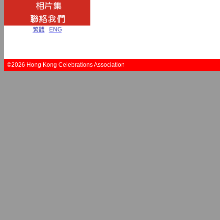
繁體
|
ENG
©2026 Hong Kong Celebrations Association