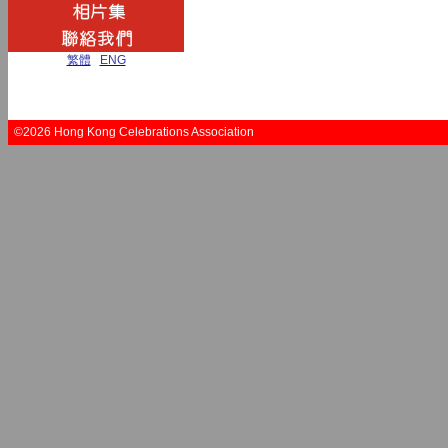
繁體
|
ENG
©2026 Hong Kong Celebrations Association