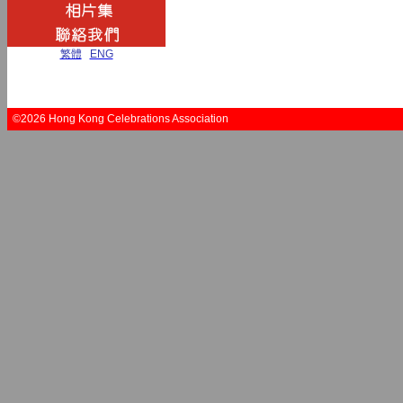
繁體
|
ENG
©2026 Hong Kong Celebrations Association