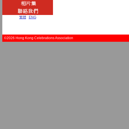
繁體
|
ENG
©2026 Hong Kong Celebrations Association