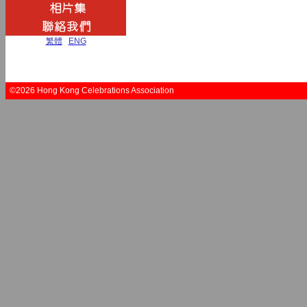
繁體
|
ENG
©2026 Hong Kong Celebrations Association