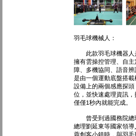
羽毛球機械人：
此款羽毛球機器人
擁有雲操控管理、自主
障、多機協同、語音辨
是由一個運動底盤搭載
設備上的兩個感應探頭
位，並快速處理資訊，
僅僅1秒內就能完成。
曾受到過國務院總理
總理劉延東等國家領導
蓉創客小鎮時，與羽毛