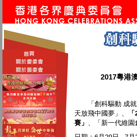
2017粵
「創科驅動 成就
天放飛中國夢」、
「
賽」
、「新一代維園
日期：6月29日 - 7月