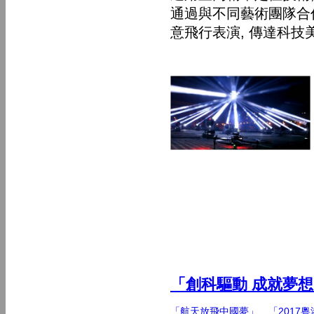
通過與不同藝術團隊合
意飛行表演, 傳達科技
「創科驅動 成就夢
「航天放飛中國夢」
、
「2017