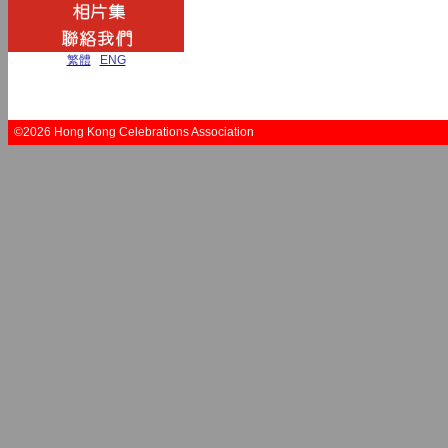
繁體
|
ENG
©2026 Hong Kong Celebrations Association