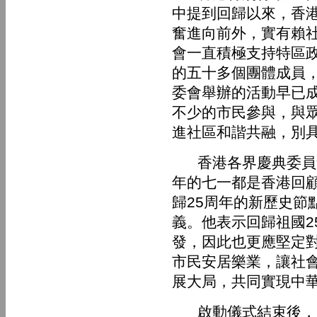
中提到回歸以來，香
奮進向前外，實有賴
會一直積極支持特區
的五十多個團體成員
委會舉辦的活動早已
不少的市民參與，與
進社區和諧共融，別
香港各界慶典委員會
年的七一都是香港回
歸25周年的新歷史節
義。他表示回歸祖國2
發，因此也更應堅定
市民安居樂業，讓社
展大局，共同實現中
啟動儀式結束後，由