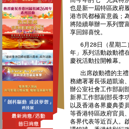
也是新一屆特區政府
港市民都極富意義；
將陸續舉辦一系列豐
享回歸喜悅。
6月28日（星期二）
年」系列活動啟動禮
慶祝活動拉開帷幕。
出席啟動禮的主禮嘉
務總署署長張趙凱渝
辦公室社會工作部副
新界工作部副部長李
以及香港各界慶典委
等香港特區政府官員
各界代表等近百人。