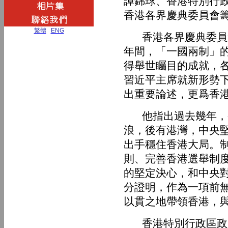
譚錦球、香港特別行
香港各界慶典委員會
繁體
|
ENG
香港各界慶典委員會
年間，「一國兩制」
得舉世矚目的成就，
習近平主席就新形勢
出重要論述，更爲香
他指出過去幾年，香
浪，後有港灣，中央
出手穩住香港大局。
則、完善香港選舉制
的堅定決心，和中央
分證明，作為一項前
以貫之地帶領香港，
香港特別行政區政府