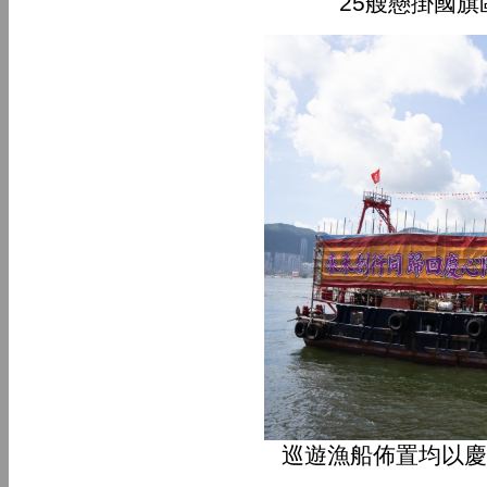
25艘懸掛國
巡遊漁船佈置均以慶