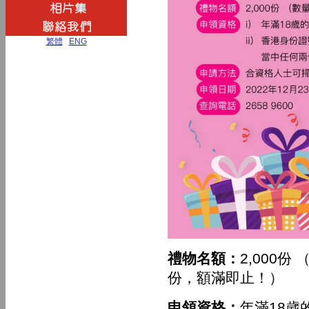
繁體
|
ENG
禮物名額：
2,000
份，額滿即止！）
申領資格：
年滿18