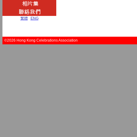
繁體
|
ENG
©2026 Hong Kong Celebrations Association