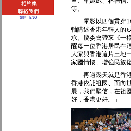
雪、車婉婉、林德信
等。
繁體
|
ENG
電影以四個貫穿19
軸講述香港年輕人的
承。慶委會帶來《一
醒每一位香港居民在這
大家與香港這片土地
家國情懷、增強民族
再過幾天就是香港回
香港依託祖國、面向
展，我們堅信，在祖
好，香港更好。」