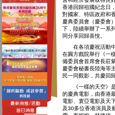
香港回歸祖國紀念日
對國家、特區政府和
慶典委員會（慶委會
下，陸續舉辦了一系
同分享回歸喜悅。
在各項慶祝活動中，
在圓方戲院舉行《一
備委員會首席會長莊
慶委會秘書長陸海等
民一同觀影，共慶回
《一樣的天空》是慶
的慶典電影，由香港
電影、寰亞電影及天
及30多位香港演員及