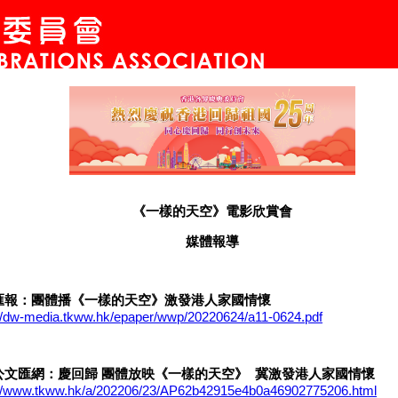
《一樣的天空》電影欣賞會
媒體報導
匯報
：團體播《一樣的天空》激發港人家國情懷
://dw-media.tkww.hk/epaper/wwp/20220624/a11-0624.pdf
大公文匯網：慶回歸 團體放映《一樣的天空》 冀激發港人家國情懷
://www.tkww.hk/a/202206/23/AP62b42915e4b0a46902775206.html