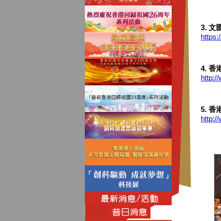
3. 
https
4. 
http:
5.
http: