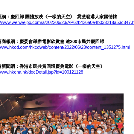
文匯網：慶回歸 團體放映《一樣的天空》 冀激發港人家國情懷
://www.wenweipo.com/a/202206/23/AP62b426a0e4b033218a53c347.h
香港商報網：慶委會舉辦電影欣賞會 逾200市民共慶回歸
//www.hkcd.com/hkcdweb/content/2022/06/23/content_1351275.html
 香港新聞網：香港市民共賞回歸慶典電影《一樣的天空》
//www.hkcna.hk/docDetail.jsp?id=100121128