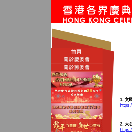
1. 文
https
2. 
https