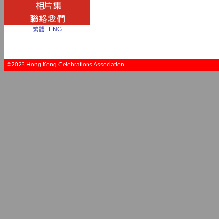
繁體
|
ENG
©2026 Hong Kong Celebrations Association