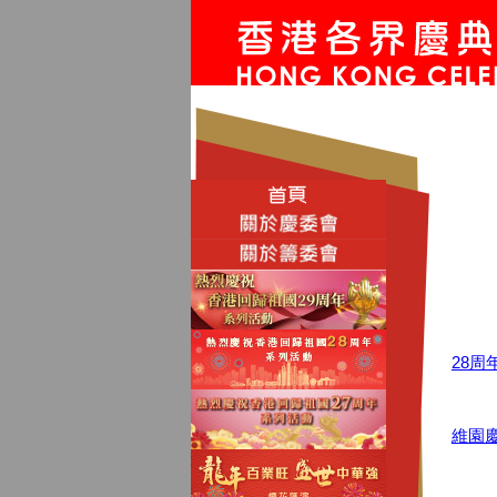
28
維園