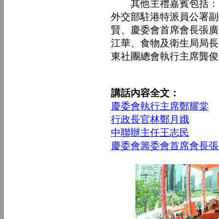
其他主禮嘉賓包括：中
外交部駐港特派員公署副
賢、慶委會首席會長張廣
江華、食物及衛生局局長
東社團總會執行主席龔俊
講話內容全文：
慶委會執行主席鄭耀棠
行政長官林鄭月娥
中聯辦主任王志民
慶委會籌委會首席會長張