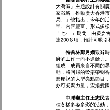
大灣區』主題設計有關慶
家戰略，推動廣大香港市
局。」他指出，今年的活
呈、內容豐富、形式多樣
「七‧一」期間，由慶委
達200多項，預計可吸引
特首林鄭月娥
致辭時
府的工作一向不遺餘力。
組成，成員來自不同的界
動，將回歸的歡樂帶到香
歸慶祝的大型亮點節目，
亦可凝聚力量，宏揚愛國
中聯辦主任王志民
表
種各樣多姿多彩的活動，