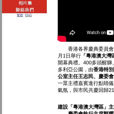
繁體
|
ENG
香港各界慶典委員會熱
月1日舉行
「粵港澳大灣
開幕典禮。400多頭醒
多利亞公園，由
香港特別
公室主任王志民、慶委會
一眾主禮嘉賓進行點睛儀
氣氛，與市民共慶回歸2
建設「粵港澳大灣區」主
慶委會執行主席鄭耀