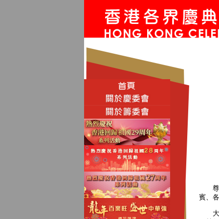
尊敬
賓、
大家