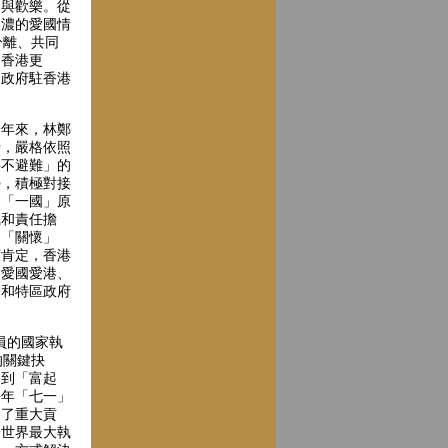
慶與歡樂。從
濃濃的愛國情
分離、共同
、香港更
民政府駐香港
年來，林鄭
針，嚴格依照
事不避難」的
勢，積極對接
及「一國」原
識和責任擔
了「關懷」
度肯定，香港
「愛國愛港、
官和特區政府
員的國家執
的關鍵抉
」到「富起
去年「七一」
出了重大貢
一世界最大執