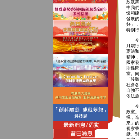
欣鼓
中我
懷和
發展
好」
特別
今天
月娥
憲法
精神
國家
則性
當。
「聆
社會
自強
依法施
今天
政黨
擇，
來」
視察
獻。