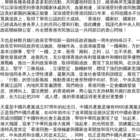
舞，舉辦各種各樣多姿多彩的活動，共同慶祝特區生日，維港兩岸充滿喜
們可以深深感受到香港與國家休戚與共、血脈相連，深深感受到香港同胞
建設美好家園的滿滿正能量，深深感受到香港回歸21年來，在同祖國永不
的寬廣道路上，取得了舉世公認的巨大成就。「香港好、國家好、國家好
，已經成為社會各界人士的共同心聲和行動。借此機會，我謹代表中央人
行政區聯絡辦公室，向全體香港市民致以這一共同節日的衷心問候！
也是林鄭月娥行政長官帶領新一屆特區政府施政一周年的特殊日子。一
行政長官和特區政府依法施政、積極作為，全面准確貫徹「一國兩制」方
和基本法辦事，堅守「一國」之本，善用「兩制」之利，以「志不求易、
，聚焦發展經濟、改善民生，充分發揮香港的有利發展條件和獨特競爭優
發展戰略，推出一系列政策舉措，取得明顯成效，實現了良好開局。在涉
問題上，堅守「三條底線」，立場堅定，旗幟鮮明，體現了強烈的國家意
同時加強同各界人士理性溝通，凝聚共識，促進社會環境和諧穩定，展現
聽」「行動」的管治新風格，推動香港社會形勢穩中向好。對此，中央高
各界廣泛認同，內地民眾普遍讚譽。我們相信，香港同胞一定會繼續發揚
不息、拼搏向上、靈活應變」的香港精神，齊心協力支持林鄭月娥行政長
政，全力以赴把20年「成人禮」後的香港建設得更美更好更繁榮！
還是中國共產黨成立97周年的紀念日。中國共產黨是擁有8900多萬黨
。正是我們中國共產黨，在40年前作出了改革開放這個決定當代中國命運
進而成功開闢了中國特色社會主義道路，帶領中華民族實現了從「站起來
的偉大飛躍，迎來了中華民族偉大復興「強起來」的光明前景。習總書記
香港時高度肯定「香港同胞一直積極參與國家改革開放和現代化建設，作
對此，中央政府和全國人民從未忘記。」同時，也正是我們中國共產黨這