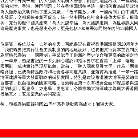
，以古今中外獨一無二的大包容大氣魄大智慧，創造性地提出以「一國兩
遺留的台灣、香港、澳門問題，並在香港回歸後將這一構想落實為嶄新政
，為人類政治文明作出了重大貢獻。「改革開放」和「一國兩制」由中國
同步發展，交相輝映並相互促進，統一於中國特色社會主義偉大事業，服
復興，充分彰顯中國共產黨「為人民謀幸福、為民族謀復興、為世界謀大
這是歷史事實，也是歷史必然，更是包括700萬香港同胞在內的13億國
嘉賓、各位朋友，去年的今天，習總書記在慶祝香港回歸祖國20周年
，「我們既要把實行社會主義制度的內地建設好，也要把實行資本主義制
，為新時代香港「一國兩制」事業賦予了嶄新的歷史使命和更高的政治定
到，一年來，習總書記的一系列關心囑託和指示要求在香港「上岸、落地
一國兩制」成功實踐呈現新氣象。當前，「融入國家發展大局」作為「兩
戰略路徑，已成為特區政府和社會各界高度共識，並落實為推進「一帶一
大灣區建設等重大發展戰略的嶄新實踐，特別是建設粵港澳大灣區是習總
親自部署、親自推動的國家戰略，香港特區第一次有機會全面和深度參與
綱要的制訂，既惠商，亦惠民，更惠青，必將推動大灣區成功為廣大香港
友盡展其才，安居樂業的共同家園。
，預祝香港回歸祖國21周年系列活動圓滿成功！謝謝大家。