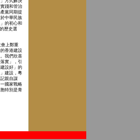
制」方式解決
治實踐和管治
共產黨同期提
務於中華民族
同」的初心和
人的歷史選
大會上鄭重
度的香港建設
位。我們欣喜
、落實」，引
個建設好」的
路」建設，粵
書記親自謀
這一國家戰略
同胞特別是青