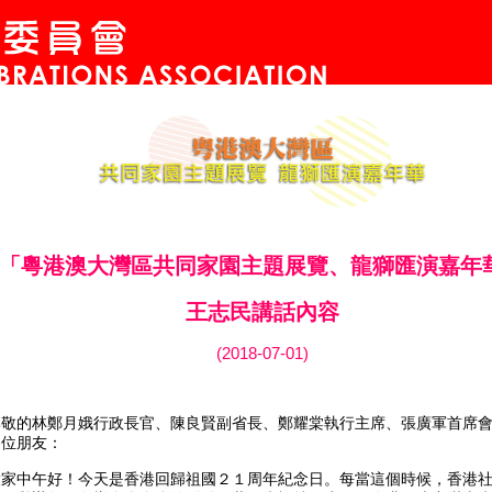
「粵港澳大灣區共同家園主題展覽、龍獅匯演嘉年
王志民講話內容
(2018-07-01)
的林鄭月娥行政長官、陳良賢副省長、鄭耀棠執行主席、張廣軍首席會
各位朋友：
中午好！今天是香港回歸祖國２１周年紀念日。每當這個時候，香港社