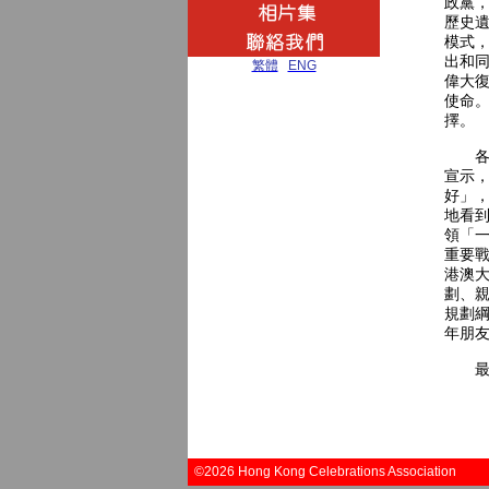
政黨
歷史
模式
出和
繁體
|
ENG
偉大
使命。
擇。
各位
宣示
好」
地看
領「
重要
港澳
劃、
規劃
年朋
最後
©2026 Hong Kong Celebrations Association