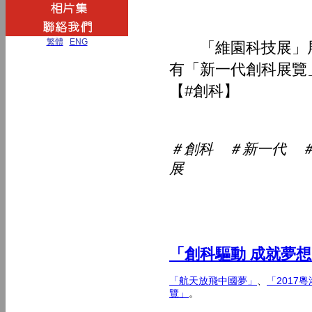
繁體
|
ENG
「維園科技展」展
有「新一代創科展覽
【#創科】
＃創科 ＃新一代 
展
「創科驅動 成就夢
「航天放飛中國夢」
、
「2017
覽」
。