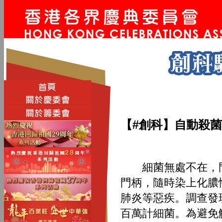
【#創科】
自動殺菌
細菌無處不在，門
門柄，隨時染上化膿
肺炎等惡疾。調查發
百萬計細菌。為避免