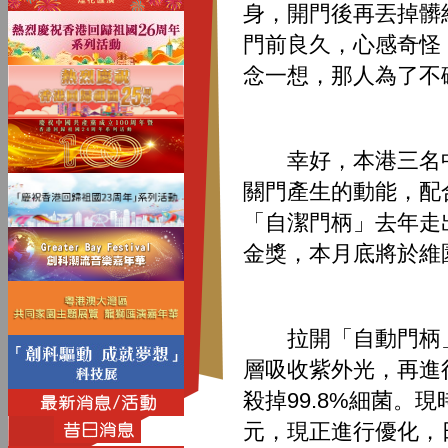
身，開門後再丟掉髒
門前良久，心感奇怪
念一想，那人為了不
幸好，本港三名中
關門產生的動能，配
「自潔門柄」去年走
金獎，本月底將於維
拉開「自動門柄」
層吸收紫外光，再進
殺掉99.8%細菌。
元，現正進行優化，