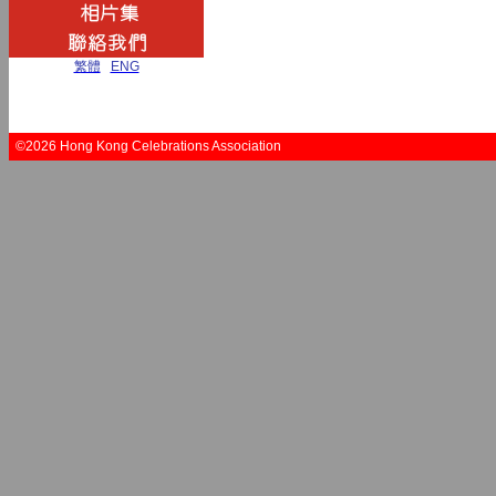
繁體
|
ENG
©2026 Hong Kong Celebrations Association