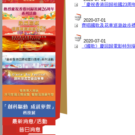
「慶祝香港回歸祖國23周
2020-07-01
齊唱國歌及花車巡遊啟步
2020-07-01
《國歌》慶回歸電影特別