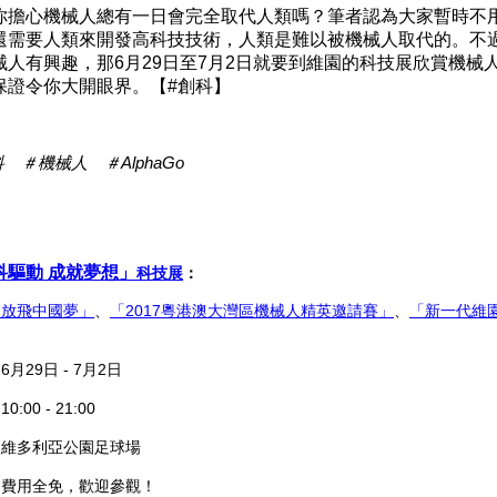
心機械人總有一日會完全取代人類嗎？筆者認為大家暫時不
還需要人類來開發高科技技術，人類是難以被機械人取代的。不
械人有興趣，那6月29日至7月2日就要到維園的科技展欣賞機械
保證令你大開眼界。【#創科】
 ＃機械人 ＃AlphaGo
科驅動 成就夢想」
科技展
：
天放飛中國夢」
、
「2017粵港澳大灣區機械人精英邀請賽」
、
「新一代維
。
月29日 - 7月2日
:00 - 21:00
：維多利亞公園足球場
：費用全免，歡迎參觀！