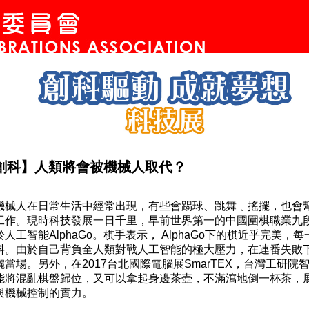
創科】人類將會被機械人取代？
人在日常生活中經常出現，有些會踢球、跳舞﹑搖擺，也會
工作。現時科技發展一日千里，早前世界第一的中國圍棋職業九
人工智能AlphaGo。棋手表示， AlphaGo下的棋近乎完美，
料。由於自己背負全人類對戰人工智能的極大壓力，在連番失敗
灑當場。另外，在2017台北國際電腦展SmarTEX，台灣工研院
能將混亂棋盤歸位，又可以拿起身邊茶壺，不滿瀉地倒一杯茶，
與機械控制的實力。