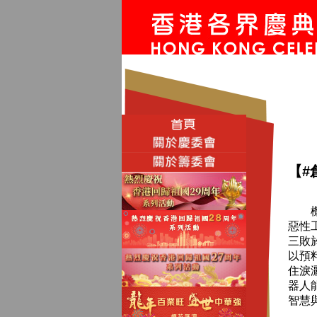
【#
機械
惡性
三敗於
以預
住淚
器人
智慧