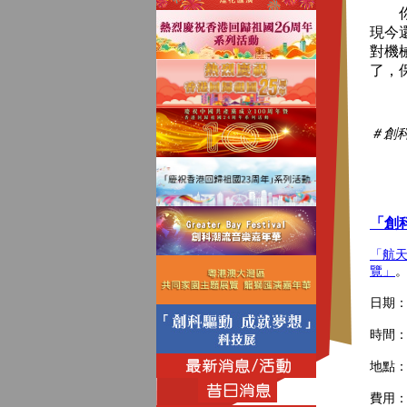
你擔
現今
對機
了，
＃創科
「創
「航
覽」
日期：6
時間：10
地點
費用