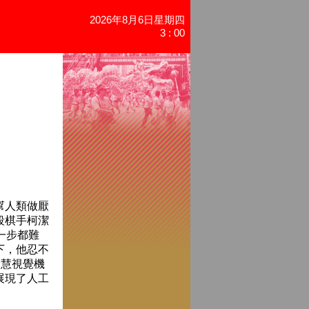
2026年8月6日星期四
3 : 00
幫人類做厭
段棋手柯潔
每一步都難
下，他忍不
智慧視覺機
展現了人工