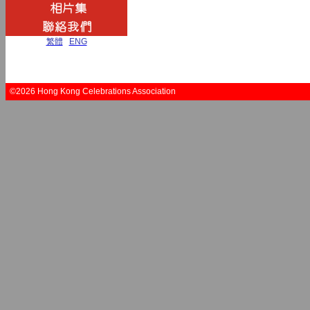
繁體
|
ENG
©2026 Hong Kong Celebrations Association