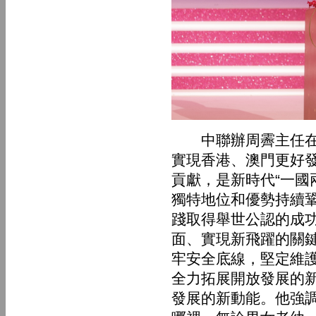
中聯辦周霽主任在致
實現香港、澳門更好
貢獻，是新時代“一國
獨特地位和優勢持續鞏
踐取得舉世公認的成
面、實現新飛躍的關
牢安全底線，堅定維
全力拓展開放發展的
發展的新動能。他強