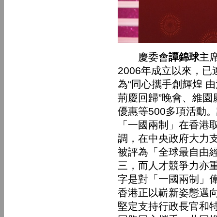
慶委會
譚錦球
主
2006年成立以來，
為“同心攜手創輝煌 
荊慶回歸”晚會、維園
優惠等500多項活動
「一國兩制」在香港
調，在中央政府大力
被評為「全球最自由
三，而人才競爭力亦
字是對「一國兩制」
香港正以嶄新姿態邁
堅定支持行政長官和