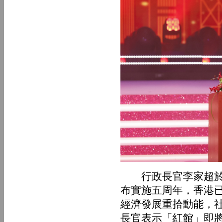
行政長官李家超於致
布實施五周年，香港
經濟發展重拾動能，
長官表示「紅館」即