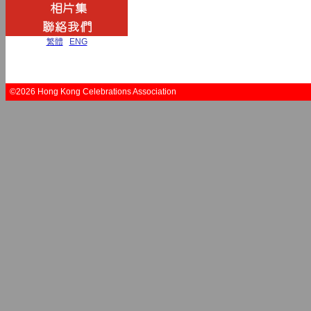
繁體
|
ENG
©2026 Hong Kong Celebrations Association