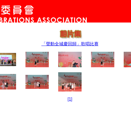
「聲動全城慶回歸」歌唱比賽
[1]