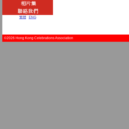
繁體
|
ENG
©2026 Hong Kong Celebrations Association