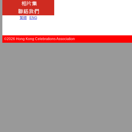
繁體
|
ENG
©2026 Hong Kong Celebrations Association