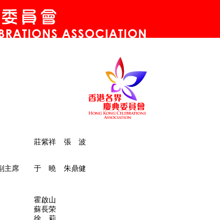
莊紫祥 張 波
副主席
于 曉 朱鼎健
霍啟山
蘇長荣
徐 莉