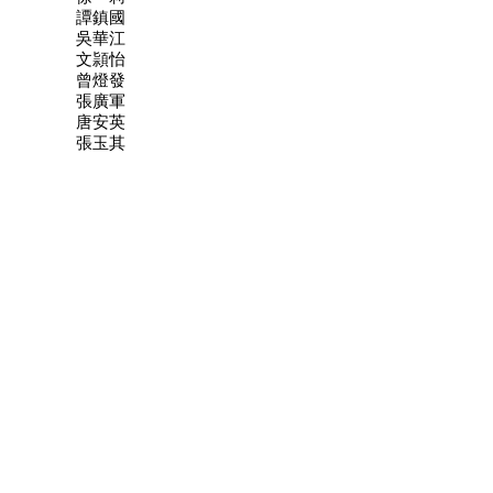
譚鎮國
吳華江
文頴怡
曾燈發
張廣軍
唐安英
張玉其