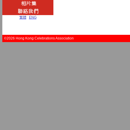
繁體
|
ENG
©2026 Hong Kong Celebrations Association