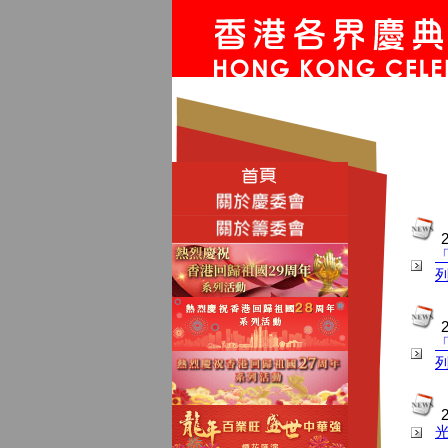
2
2
2