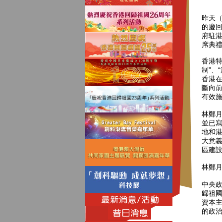
昨天（
的慶
府駐
席典
香港特
制”、
香港
斷向
有效
林鄭
並已
地和
大意
區建
林鄭
中央政
歸祖國
資本主
的政