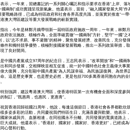
表示，一年來，習總書記的一系列關心囑託和指示要求在香港“上岸、落地
一國兩制”成功實踐呈現新氣象。他還表示，當前，“融入國家發展大局”作
重要戰略路徑，已成為特區政府和社會各界高度共識，並落實於推進“一帶
粵港澳大灣區建設等重大發展戰略的嶄新實踐。
民指出，今年是林鄭月娥帶領新一屆特區政府施政一周年，一年來，林鄭
政府依法施政、積極作為，全面準確貫徹“一國兩制”方針，堅守“一國”之
利，以“志不求易、事不避難”的精神，聚焦發展經濟、改善民生，充分發
展條件和獨特競爭優勢，積極對接國家發展戰略，推出一系列政策舉措，
實現了良好開局。
是中國共產黨成立97周年的紀念日，王志民表示，“改革開放”和“一國兩
提出和同步發展，交相輝映並相互促進，統一於中國特色社會主義偉大事
偉大復興，充分彰顯中國共產黨“為人民謀幸福、為民族謀復興、為世界謀
命。這是歷史事實，也是歷史必然，更是包括700多萬香港同胞在內的全
擇。
民特別強調，建設粵港澳大灣區，使香港特區第一次有機會全面和深度參
的制訂，“既惠商，也惠民，更惠青”。
民祝賀香港回歸祖國21周年，他說，每逢這個節日，香港社會各界都歡欣
各樣多姿多彩的活動，共同慶祝我們特區生日，充滿喜慶與歡樂。他表示
與國家休戚與共、血脈相連，在同祖國永不分離、共同發展的寬廣道路上
巨大成就。他還表示，“香港好、國家好，國家好、香港更好”，已經成為
共同心聲和行動。