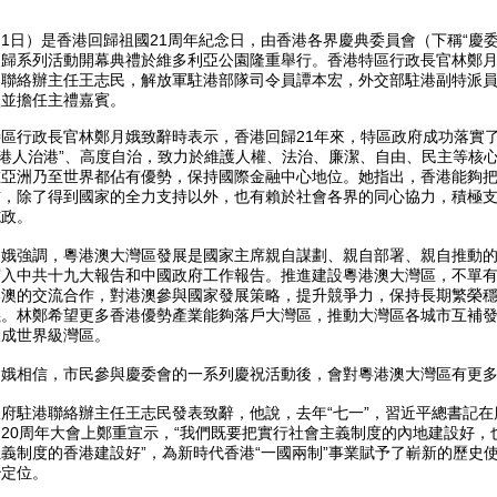
1日）是香港回歸祖國21周年紀念日，由香港各界慶典委員會（下稱“慶委
回歸系列活動開幕典禮於維多利亞公園隆重舉行。香港特區行政長官林鄭
港聯絡辦主任王志民，解放軍駐港部隊司令員譚本宏，外交部駐港副特派
禮並擔任主禮嘉賓。
區行政長官林鄭月娥致辭時表示，香港回歸21年來，特區政府成功落實了
“港人治港”、高度自治，致力於維護人權、法治、廉潔、自由、民主等核
在亞洲乃至世界都佔有優勢，保持國際金融中心地位。她指出，香港能夠
前，除了得到國家的全力支持以外，也有賴於社會各界的同心協力，積極
施政。
月娥強調，粵港澳大灣區發展是國家主席親自謀劃、親自部署、親自推動
寫入中共十九大報告和中國政府工作報告。推進建設粵港澳大灣區，不單
港澳的交流合作，對港澳參與國家發展策略，提升競爭力，保持長期繁榮
義。林鄭希望更多香港優勢產業能夠落戶大灣區，推動大灣區各城市互補
設成世界級灣區。
月娥相信，市民參與慶委會的一系列慶祝活動後，會對粵港澳大灣區有更
府駐港聯絡辦主任王志民發表致辭，他說，去年“七一”，習近平總書記在
20周年大會上鄭重宣示，“我們既要把實行社會主義制度的內地建設好，
義制度的香港建設好”，為新時代香港“一國兩制”事業賦予了嶄新的歷史
治定位。