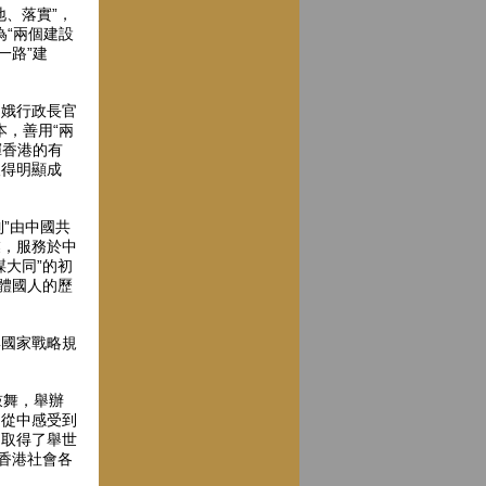
、落實”，
為“兩個建設
一路”建
月娥行政長官
本，善用“兩
揮香港的有
取得明顯成
制”由中國共
業，服務於中
大同”的初
體國人的歷
與國家戰略規
鼓舞，舉辦
，從中感受到
，取得了舉世
香港社會各