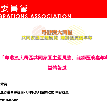
「粵港澳大灣區共同家園主題展覽、龍獅匯演嘉年
媒體報道
：紫荊
慶香港回歸祖國21周年系列活動啟動 精彩紛呈
018-07-02