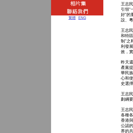
王志民
引領“
好”的
繁體
|
ENG
設、
王志
和特區
制”之
利發
效，
昨天還
產黨
華民族
心和使
史選
王志
劃綱要
王志
各種
香港
公認的
界的