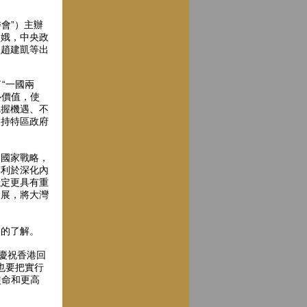
會”）主辦
月娥，中央政
員趙建凱等出
“一國兩
心價值，使
把握機遇、不
支持特區政府
的國家戰略，
有利於深化內
穩定更具有重
發展，將大灣
多的了解。
慶祝香港回
也要把實行
使命和更高