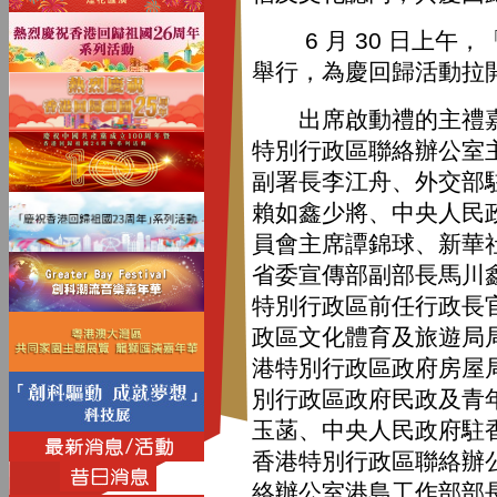
6 月 30 日上午，
舉行，為慶回歸活動拉
出席啟動禮的主禮嘉
特別行政區聯絡辦公室
副署長李江舟、外交部
賴如鑫少將、中央人民
員會主席譚錦球、新華
省委宣傳部副部長馬川
特別行政區前任行政長
政區文化體育及旅遊局
港特別行政區政府房屋
別行政區政府民政及青
玉菡、中央人民政府駐
香港特別行政區聯絡辦
絡辦公室港島工作部部