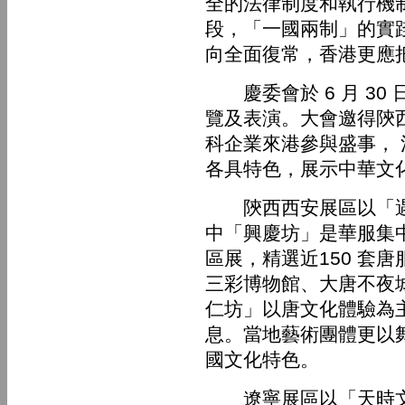
全的法律制度和執行機
段，「一國兩制」的實
向全面復常，香港更應
慶委會於 6 月 30 
覽及表演。大會邀得陝
科企業來港參與盛事，
各具特色，展示中華文
陝西西安展區以「遇見
中「興慶坊」是華服集
區展，精選近150 套
三彩博物館、大唐不夜
仁坊」以唐文化體驗為
息。當地藝術團體更以
國文化特色。
遼寧展區以「天時文