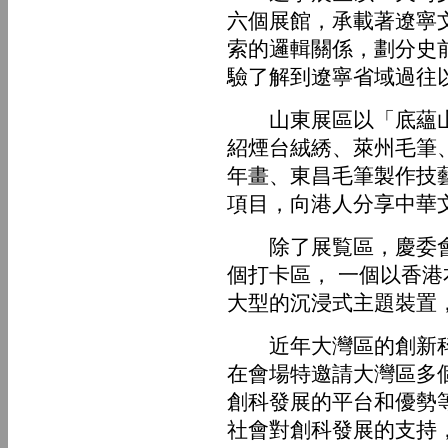
六個展館，承載著遼寧
索的邏輯關係，劃分史
驗了解到遼寧省域過往
山東展區以「底蘊山東
紹煙台絨綉、萊州毛筆
年畫、東昌毛筆製作技
項目，向港人分享中華
除了展覧區，慶委會
個打卡區， 一個以香港
大型的沉浸式主題裝置
近年大灣區的創新科
在會場特邀請大灣區多
創科發展的平台和優勢
社會對創科發展的支持