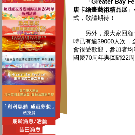
「Greater Bay F
唐卡繪畫藝術精品展
」
式，敬請期待！
另外，跟大家回顧一
時已有逾39000人次
會很受歡迎，參加者均
國慶70周年與回歸22