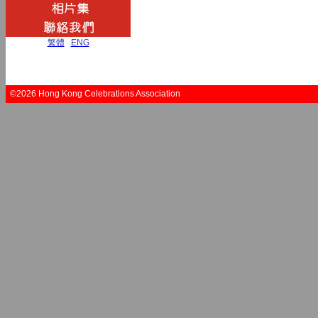
繁體
|
ENG
©2026 Hong Kong Celebrations Association