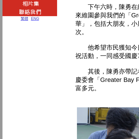
下午六時，陳勇在維
來維園參與我們的「Great
繁體
|
ENG
華」，包括大朋友，小
次。
他希望市民獲知今日
祝活動，一同感受國慶
其後，陳勇亦帶記者
慶委會「Greater Ba
富多元。