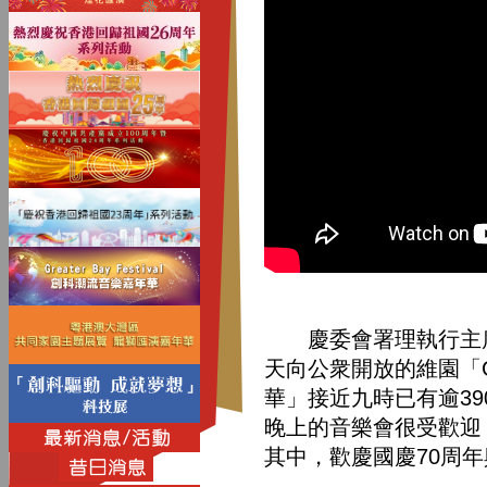
慶委會署理執行主席陳
天向公衆開放的維園「Grea
華」接近九時已有逾39
晚上的音樂會很受歡迎
其中，歡慶國慶70周年