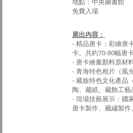
地點：中央圖書館
免費入場
展出內容：
- 精品唐卡：彩繪
卡。共約70-80幅唐
- 唐卡繪畫顏料原材
- 青海特色相片（風
- 藏族特色文化產
陶、藏紙、藏飾工藝
- 現場技藝展示：
唐卡製作、藏繡製作