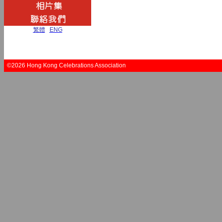
繁體
|
ENG
©2026 Hong Kong Celebrations Association