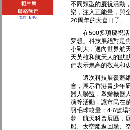
不同類型的慶祝活動
樂，注入正能量，與
繁體
|
ENG
20周年的大喜日子。
在500多項慶祝活
夢想」科技展絕對是
小到大，邁向世界航
天英雄和航天人的默
們表示祟高的敬意和
這次科技展覆蓋維園
會，展示香港青少年研
器人聯盟，舉辦機器
演等活動，讓市民在
羽毛球較量；4-6號
夢」航天科普展區，
船、太空船返回艙、