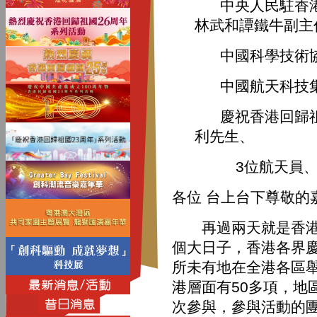
中央人民駐香港
林武和譚鐵牛副主
中國科學技術協
中國航天科技集
慶祝香港回歸祖
利先生、
3位航天員、4位
各位 台上台下尊敬的
再過兩天就是香港回
個大日子，香港各界慶
所未有地在全港各區舉
港層面有50多項，地區
次參與，參與活動的團