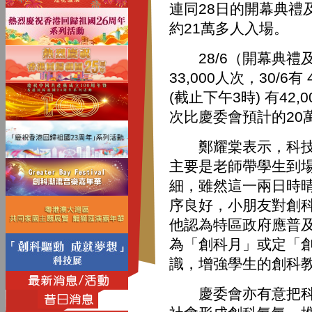
連同28日的開幕典禮
約21萬多人入場。
28/6（開幕典禮及專
33,000人次，30/6有 
(截止下午3時) 有42
次比慶委會預計的20
鄭耀棠表示，科技展
主要是老師帶學生到場
細，雖然這一兩日時
序良好，小朋友對創
他認為特區政府應普
為「創科月」或定「
識，增強學生的創科
慶委會亦有意把科技