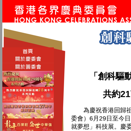
「創科驅動
共約2
為慶祝香港回歸祖國
委會）6月29日至今
就夢想」科技展。慶