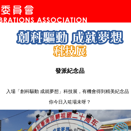
發派紀念品
入場「創科驅動 成就夢想」科技展，有機會得到精美紀念品
你今日入咗場未呀？