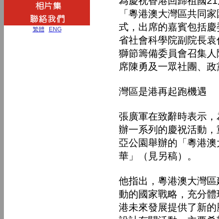
為慶祝香港回歸祖國2
「粵港澳大灣區共同家
式，出席的嘉賓包括慶
繁體
|
ENG
省社會科學院副院長袁
獅節籌備委員會召集人
席陳勇及一眾社團、政
灣區是港再起跑機遇
張廣軍在致辭時表示，
辦一系列的慶祝活動，
亞公園舉辦的「粵港澳
華」（見另稿）。
他指出，粵港澳大灣區
動的國家戰略，充分體
港未來發展提供了新的