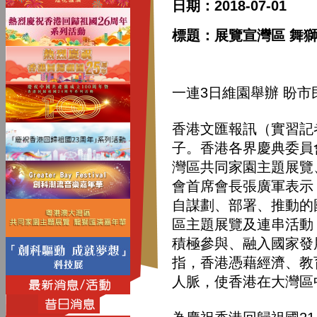
日期：2018-07-01
標題：展覽宣灣區 舞
一連3日維園舉辦 盼
香港文匯報訊（實習記
子。香港各界慶典委員
灣區共同家園主題展覽
會首席會長張廣軍表示
自謀劃、部署、推動的
區主題展覽及連串活動
積極參與、融入國家發
指，香港憑藉經濟、教
人脈，使香港在大灣區