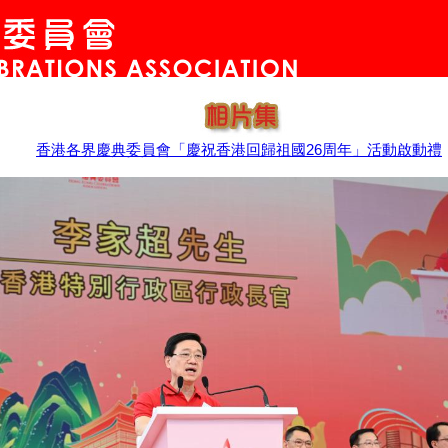
香港各界慶典委員會「慶祝香港回歸祖國26周年」活動啟動禮