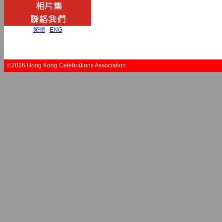
繁體
|
ENG
©2026 Hong Kong Celebrations Association