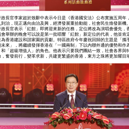
長官李家超於致辭中表示今日是《香港國安法》公布實施五周年
亂到治，現正邁向由治及興，經濟發展重拾動能，社會民生煥發新機
行政長官表示「紅館」即將迎來新的任務，定位將改為演唱會優先，
員會舉辦的晚會可以說是第一批唱響「紅館」新定位的代表，他並肯
來為香港建設和諧家園的貢獻。特區政府今年慶祝回歸的主題是「攜
創未來」，將繼續發揮香港在「一國兩制」下以內聯外通的優勢和作
」和「超級增值人」的角色。他表示只要我們團結一致，社會各界與
力，奮發前行，變革求新，共建更繁盛的香港，東方之珠將更加耀目