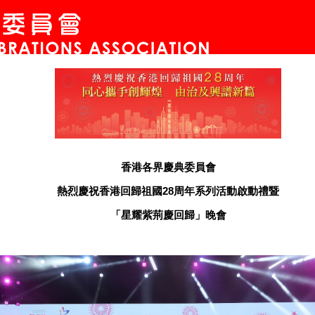
香港各界慶典委員會
熱烈慶祝香港回歸祖國28周年系列活動啟動禮暨
「星耀紫荊慶回歸」晚會