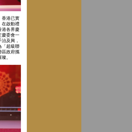
，香港已實
。在啟動禮
香港各界慶
定慶委會一
手治及興，
為「超級聯
特區政府攜
璀璨。