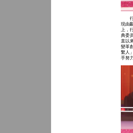
行政
現由
上，
典委
直以
變革
繫人
手努