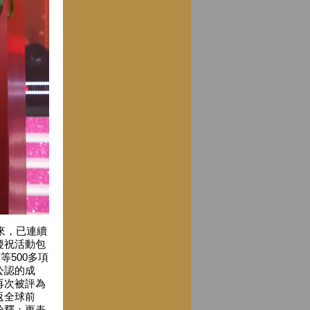
來，已連續
慶祝活動包
等500多項
公認的成
再次被評為
返全球前
詮釋；更表