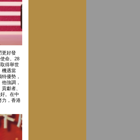
門更好發
使命。28
踐取得舉世
。機遇當
獨特優勢，
。他強調，
、貢獻者、
美好。在中
努力，香港