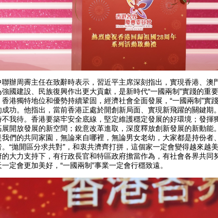
辦周霽主任在致辭時表示，習近平主席深刻指出，實現香港、澳
為強國建設、民族復興作出更大貢獻，是新時代“一國兩制”實踐的重要
，香港獨特地位和優勢持續鞏固，經濟社會全面發展，“一國兩制”實
的成功。他指出，當前香港正處於開創新局面、實現新飛躍的關鍵期
時不我待。香港要築牢安全底線，堅定維護穩定發展的好環境；發揮
拓展開放發展的新空間；銳意改革進取，深度釋放創新發展的新動能
是我們的共同家園，無論來自哪裡，無論男女老幼，大家都是持份者
者。“拋開區分求共對”，和衷共濟齊打拼，這個家一定會變得越來越
府的大力支持下，有行政長官和特區政府擔當作為，有社會各界共同
天一定會更加美好，“一國兩制”事業一定會行穩致遠。