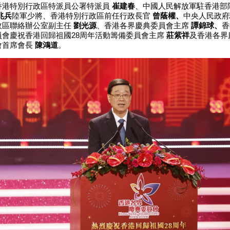
香港特別行政區特派員公署特派員
崔建春
、中國人民解放軍駐香港部
兆兵
陸軍少將、香港特別行政區前任行政長官
曾蔭權、
中央人民政府
政區聯絡辦公室副主任
劉光源
、香港各界慶典委員會主席
譚錦球、
香
員會慶祝香港回歸祖國28周年活動籌備委員會主席
莊紫祥
及香港各界
會首席會長
陳鴻道
。