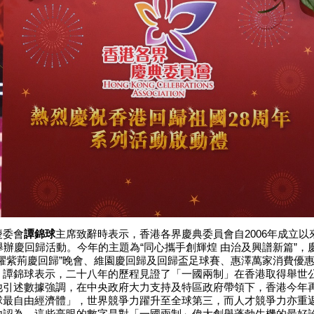
委會
譚錦球
主席致辭時表示，香港各界慶典委員會自2006年成立以
年舉辦慶回歸活動。今年的主題為“同心攜手創輝煌 由治及興譜新篇”，
星耀紫荊慶回歸”晚會、維園慶回歸及回歸盃足球賽、惠澤萬家消費優惠
。譚錦球表示，二十八年的歷程見證了「一國兩制」在香港取得舉世
他引述數據強調，在中央政府大力支持及特區政府帶領下，香港今年
球最自由經濟體」，世界競爭力躍升至全球第三，而人才競爭力亦重
他認為，這些亮眼的數字是對「一國兩制」偉大創舉蓬勃生機的最好