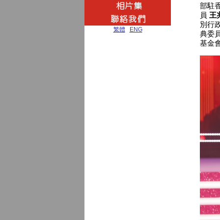
部駐
員
王
別行
繁體
|
ENG
典委
基金