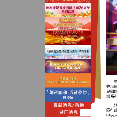
香港
香港
慶回
歸系
活動
區行
中央