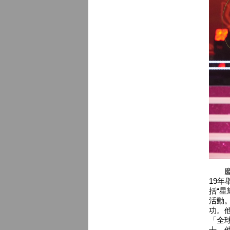
慶
19
括“
活動
功。
「全
十。