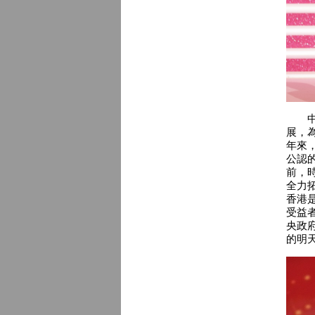
中聯
展，
年來
公認
前，
全力
香港
受益
央政
的明