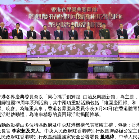
各界慶典委員會以「同心攜手創輝煌 由治及興譜新篇」為主題，
回歸祖國28周年系列活動，其中兩項重點活動包括「維園慶回歸」和
歸」晚會。為隆重其事，香港各界慶典委員今晚(6月30日)在香港體
列活動啟動禮，為連串精彩的慶回歸活動揭開帷幕。
啟動禮由多位特區政府及中央駐港機構代表蒞臨主禮，包括：香
政長官
李家超及夫人
、中央人民政府駐香港特別行政區聯絡辦公室主
人民政府駐香港特別行政區維護國家安全公署署長
董經緯
、中華人民