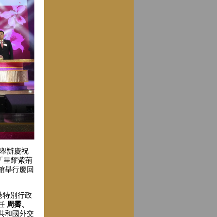
舉辦慶祝
「星耀紫荊
育館舉行慶回
港特別行政
任
周霽、
共和國外交