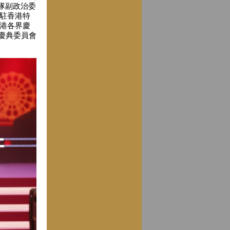
隊副政治委
駐香港特
港各界慶
慶典委員會