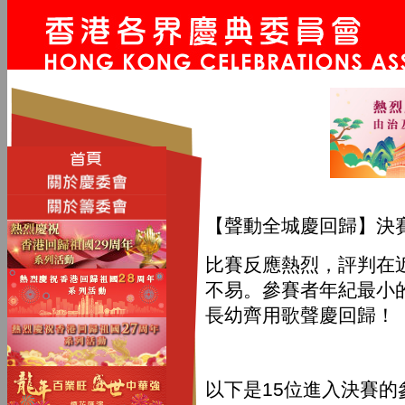
【聲動全城慶回歸】決
比賽反應熱烈，評判在近
不易。參賽者年紀最小的
長幼齊用歌聲慶回歸！
以下是15位進入決賽的參