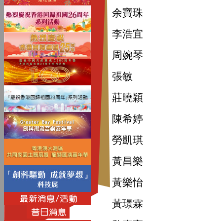
余寶珠
李浩宜
周婉琴
張敏
莊曉穎
陳希婷
勞凱琪
黃昌樂
黃樂怡
黃璟霖