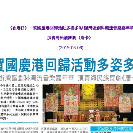
《香港仔》：賀國慶港回歸活動多姿多彩 辦灣區創科潮流音樂嘉年
演青海民族舞劇《唐卡》
↓
(2019-06-06)