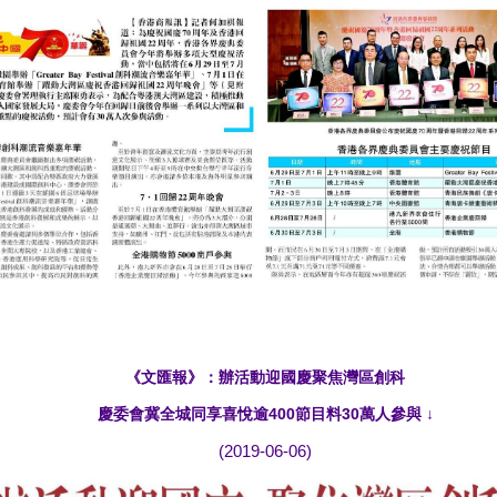
《文匯報》：辦活動迎國慶聚焦灣區創科
慶委會冀全城同享喜悅逾400節目料30萬人參與
↓
(2019-06-06)