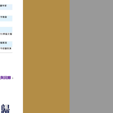
慶與回歸
↓