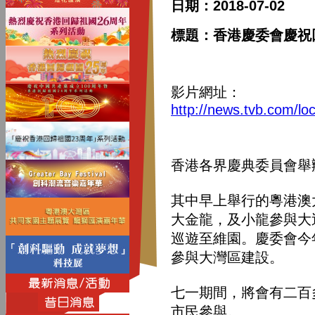
日期：2018-07-02
標題：香港慶委會慶祝
影片網址：
http://news.tvb.com/l
香港各界慶典委員會舉
其中早上舉行的粵港澳
大金龍，及小龍參與大
巡遊至維園。慶委會今
參與大灣區建設。
七一期間，將會有二百
市民參與。